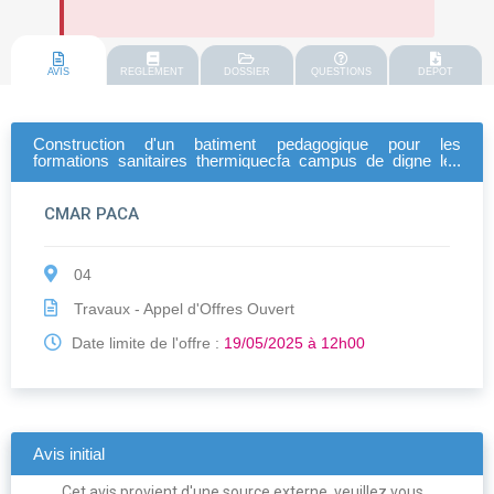
AVIS
REGLEMENT
DOSSIER
QUESTIONS
DEPOT
Construction d'un batiment pedagogique pour les
formations sanitaires thermiquecfa campus de digne les
bains - charpente métallique - couverture - bardage
(relance lot 3)
CMAR PACA
04
Travaux - Appel d'Offres Ouvert
Date limite de l'offre :
19/05/2025 à 12h00
Avis initial
Cet avis provient d'une source externe, veuillez vous