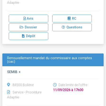
Adaptée
Avis
RC
Dossier
Questions
Dépôt
Renouvellement mandat du commissaire aux comptes
(cac)
SEMIB +
84500 Bollène
Date limite de l'offre :
11/09/2026 à 17h00
Service - Procédure
Adaptée