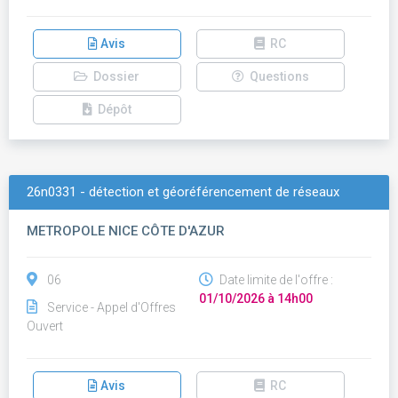
Avis
RC
Dossier
Questions
Dépôt
26n0331 - détection et géoréférencement de réseaux
METROPOLE NICE CÔTE D'AZUR
06
Date limite de l'offre :
01/10/2026 à 14h00
Service - Appel d'Offres
Ouvert
Avis
RC