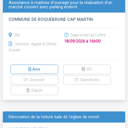
Assistance à maitrise d'ouvrage pour la réalisation d'un
marché couvert avec parking enterré
COMMUNE DE ROQUEBRUNE CAP MARTIN
06
Date limite de l'offre :
18/09/2026 à 16h00
Service - Appel d'Offres
Ouvert
Avis
RC
Dossier
Questions
Dépôt
Rénovation de la toiture tuile de l'église de monti