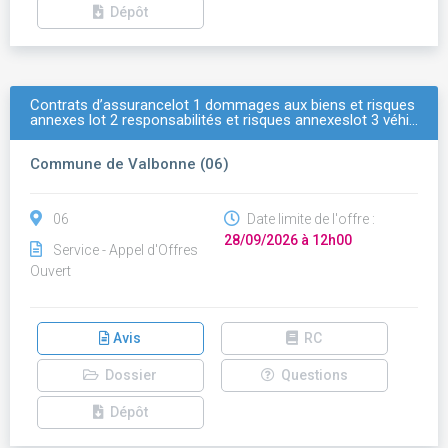
Dépôt
Contrats d’assurancelot 1 dommages aux biens et risques
annexes lot 2 responsabilités et risques annexeslot 3 véhi…
Commune de Valbonne (06)
06
Date limite de l'offre :
28/09/2026 à 12h00
Service - Appel d'Offres
Ouvert
Avis
RC
Dossier
Questions
Dépôt