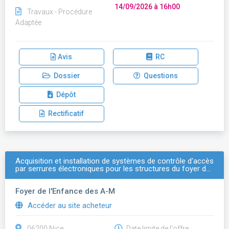
14/09/2026 à 16h00
Travaux - Procédure
Adaptée
Avis
RC
Dossier
Questions
Dépôt
Rectificatif
Acquisition et installation de systèmes de contrôle d'accès
par serrures électroniques pour les structures du foyer d…
Foyer de l'Enfance des A-M
Accéder au site acheteur
06200 Nice
Date limite de l'offre :