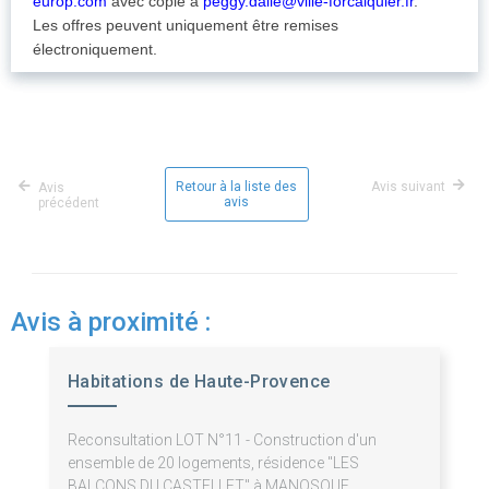
europ.com
avec copie à
peggy.dalle@ville-forcalquier.fr
.
Les offres peuvent uniquement être remises
électroniquement.
Retour à la liste des
Avis suivant
Avis
avis
précédent
Avis à proximité :
Habitations de Haute-Provence
Reconsultation LOT N°11 - Construction d'un
ensemble de 20 logements, résidence "LES
BALCONS DU CASTELLET" à MANOSQUE