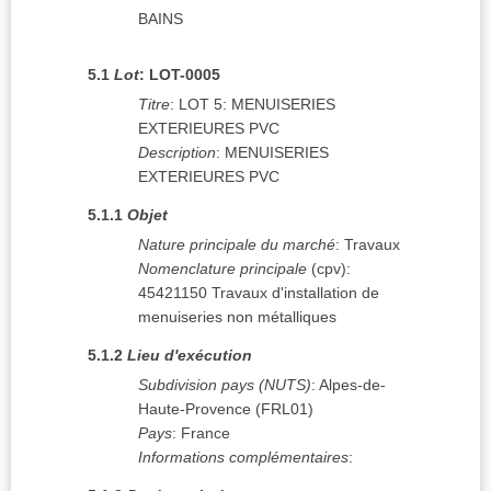
BAINS
5.1
Lot
:
LOT-0005
Titre
:
LOT 5: MENUISERIES
EXTERIEURES PVC
Description
:
MENUISERIES
EXTERIEURES PVC
5.1.1
Objet
Nature principale du marché
:
Travaux
Nomenclature principale
(
cpv
):
45421150
Travaux d'installation de
menuiseries non métalliques
5.1.2
Lieu d'exécution
Subdivision pays (NUTS)
:
Alpes-de-
Haute-Provence
(
FRL01
)
Pays
:
France
Informations complémentaires
: