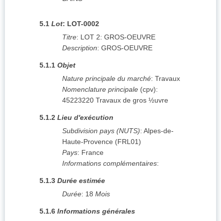
5.1
Lot
:
LOT-0002
Titre
:
LOT 2: GROS-OEUVRE
Description
:
GROS-OEUVRE
5.1.1
Objet
Nature principale du marché
:
Travaux
Nomenclature principale
(
cpv
):
45223220
Travaux de gros ½uvre
5.1.2
Lieu d'exécution
Subdivision pays (NUTS)
:
Alpes-de-
Haute-Provence
(
FRL01
)
Pays
:
France
Informations complémentaires
:
5.1.3
Durée estimée
Durée
:
18
Mois
5.1.6
Informations générales