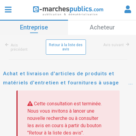
Entreprise
Acheteur
Retour à la liste des
Avis suivant
Avis
avis
précédent
Achat et livraison d'articles de produits et
matériels d'entretien et fournitures à usage
unique sur les différents sites pour le foyer de
l'enfance des alpes-maritimes lot n°1 : produits
Cette consultation est terminée.
d'entretien lot n°2 : matériels d'entretien lot n°3
Nous vous invitons à lancer une
nouvelle recherche ou à consulter
: fournitures à usage unique
les avis en cours à partir du bouton
"Retour à la liste des avis".