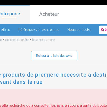
Entreprise
Acheteur
 offres
Référencez votre entreprise
Nous contacter
Cré
-
-
ur
Bouches-du-Rhône
bouches-du-rhone
Retour à la liste des avis
de produits de premiere necessite a dest
vant dans la rue
elle recherche ou à consulter les avis en cours à partir du bouton