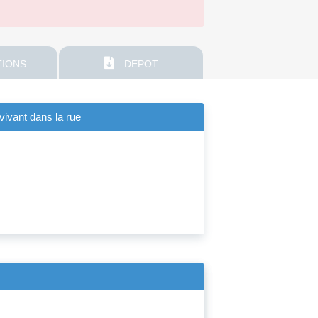
IONS
DEPOT
vivant dans la rue