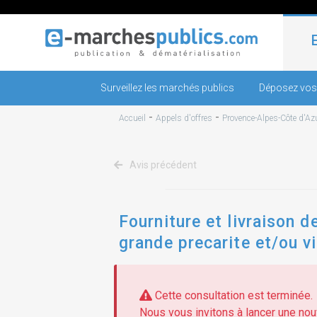
Surveillez les marchés publics
Déposez vos
-
-
Accueil
Appels d'offres
Provence-Alpes-Côte d'Az
Avis précédent
Fourniture et livraison 
grande precarite et/ou vi
Cette consultation est terminée.
Nous vous invitons à lancer une nouv