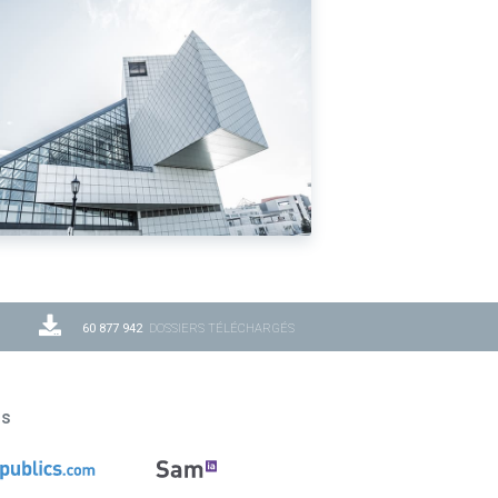
60 877 942
DOSSIERS TÉLÉCHARGÉS
ns