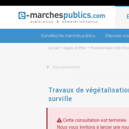
Surveillez les marchés publics
Déposez vos
-
-
Accueil
Appels d'offres
Provence-Alpes-Côte d'Az
Avis précédent
Travaux de végétalisatio
surville
Cette consultation est terminée.
Nous vous invitons à lancer une nouv