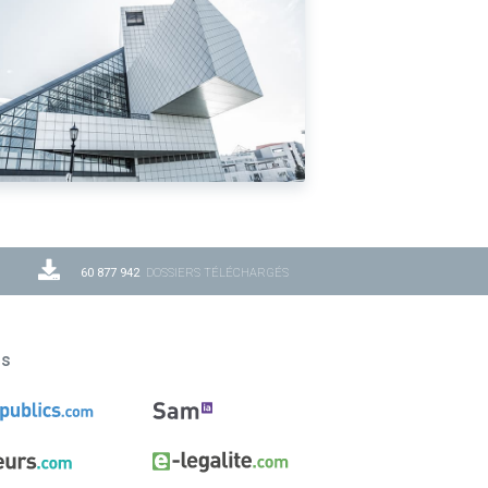
60 877 942
DOSSIERS TÉLÉCHARGÉS
ns