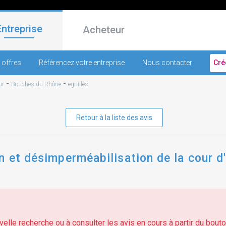
Entreprise
Acheteur
 offres
Référencez votre entreprise
Nous contacter
Cré
-
-
ur
Bouches-du-Rhône
eguilles
Retour à la liste des avis
n et désimperméabilisation de la cour d'
elle recherche ou à consulter les avis en cours à partir du bouton