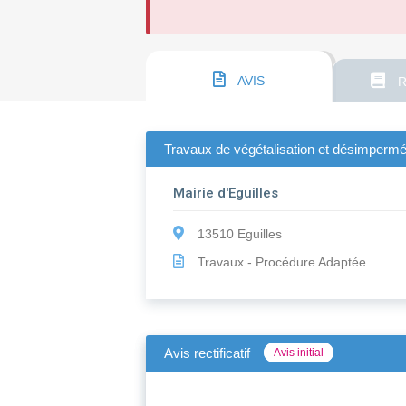
AVIS
R
Travaux de végétalisation et désimperméab
Mairie d'Eguilles
13510 Eguilles
Travaux - Procédure Adaptée
Avis rectificatif
Avis initial