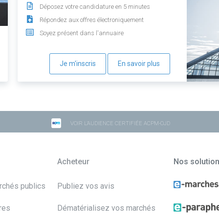
Déposez votre candidature en 5 minutes
Répondez aux offres électroniquement
Soyez présent dans l'annuaire
Je m'inscris
En savoir plus
VOIR L'AUDIENCE CERTIFIÉE ACPM-OJD
Acheteur
Nos solutio
archés publics
Publiez vos avis
res
Dématérialisez vos marchés