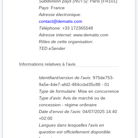
Subdivision pays (NUTS)
:
Paris
(
FR101
)
Pays
:
France
Adresse électronique
:
contact@dematis.com
Téléphone
:
+33 172365548
Adresse internet
:
www.dematis.com
Rôles de cette organisation
:
TED eSender
Informations relatives à l'avis
Identifiant/version de l'avis
:
975de753-
9a5e-4de7-afd2-484ccbd35c88
-
01
Type de formulaire
:
Mise en concurrence
Type d'avis
:
Avis de marché ou de
concession - régime ordinaire
Date d'envoi de l'avis
:
04/07/2025
14:40
+02:00
Langues dans lesquelles l'avis en
question est officiellement disponible
: