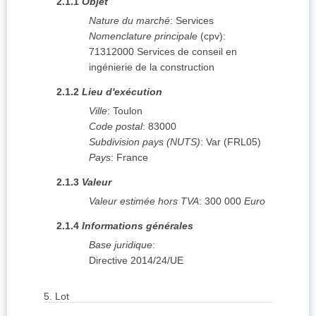
2.1.1
Objet
Nature du marché
:
Services
Nomenclature principale
(
cpv
):
71312000
Services de conseil en
ingénierie de la construction
2.1.2
Lieu d'exécution
Ville
:
Toulon
Code postal
:
83000
Subdivision pays (NUTS)
:
Var
(
FRL05
)
Pays
:
France
2.1.3
Valeur
Valeur estimée hors TVA
:
300 000
Euro
2.1.4
Informations générales
Base juridique
:
Directive 2014/24/UE
5.
Lot