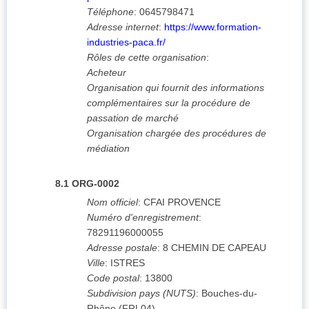
Téléphone
:
0645798471
Adresse internet
:
https://www.formation-
industries-paca.fr/
Rôles de cette organisation
:
Acheteur
Organisation qui fournit des informations
complémentaires sur la procédure de
passation de marché
Organisation chargée des procédures de
médiation
8.1
ORG-0002
Nom officiel
:
CFAI PROVENCE
Numéro d'enregistrement
:
78291196000055
Adresse postale
:
8 CHEMIN DE CAPEAU
Ville
:
ISTRES
Code postal
:
13800
Subdivision pays (NUTS)
:
Bouches-du-
Rhône
(
FRL04
)