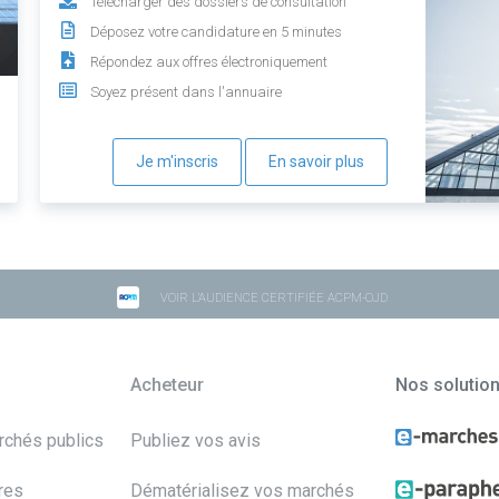
Télécharger des dossiers de consultation
Déposez votre candidature en 5 minutes
Répondez aux offres électroniquement
Soyez présent dans l'annuaire
Je m'inscris
En savoir plus
VOIR L'AUDIENCE CERTIFIÉE ACPM-OJD
Acheteur
Nos solutio
archés publics
Publiez vos avis
res
Dématérialisez vos marchés