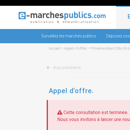
Surveillez les marchés publics
Déposez vos
-
-
Accueil
Appels d'offres
Provence-Alpes-Côte d'Az
Avis précédent
Appel d'offre.
Cette consultation est terminée.
Nous vous invitons à lancer une nouv