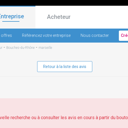
Entreprise
Acheteur
 offres
Référencez votre entreprise
Nous contacter
Cré
-
-
ur
Bouches-du-Rhône
marseille
Retour à la liste des avis
elle recherche ou à consulter les avis en cours à partir du bouton