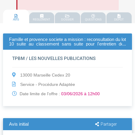
AVIS
REGLEMENT
DOSSIER
QUESTIONS
DEPOT
Famille et provence societe a mission : reconsultation du lot
10 suite au classement sans suite pour l'entretien des
espaces verts sur le patrmoine
TPBM / LES NOUVELLES PUBLICATIONS
13000 Marseille Cedex 20
Service - Procédure Adaptée
Date limite de l'offre :
03/06/2026 à 12h00
Avis initial
Partager