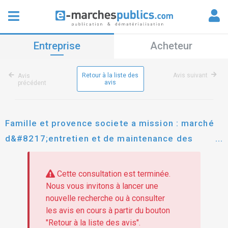
Entreprise
Acheteur
Retour à la liste des
Avis suivant
Avis
avis
précédent
Famille et provence societe a mission : marché
d&#8217;entretien et de maintenance des
installations de ventilation et de renouvellement
d&#8217;air sanitaire sur le patrimoine famille
Cette consultation est terminée.
et provence
Nous vous invitons à lancer une
nouvelle recherche ou à consulter
les avis en cours à partir du bouton
"Retour à la liste des avis".