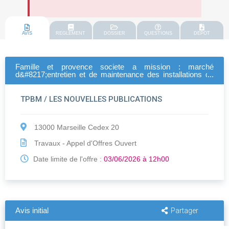
AVIS
REGLEMENT
DOSSIER
QUESTIONS
DEPOT
Famille et provence societe a mission : marché
d&#8217;entretien et de maintenance des installations de
ventilation et de renouvellement d&#8217;air sanitaire sur le
patrimoine famille et provence
TPBM / LES NOUVELLES PUBLICATIONS
13000 Marseille Cedex 20
Travaux - Appel d'Offres Ouvert
Date limite de l'offre :
03/06/2026 à 12h00
Avis initial
Partager