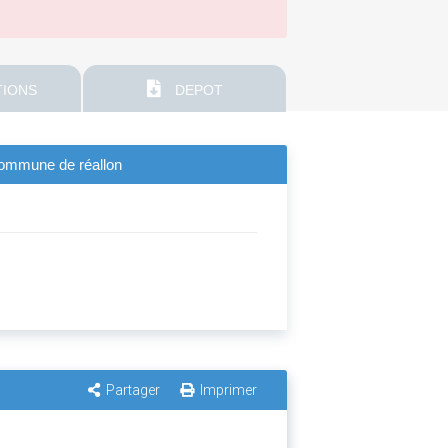
IONS
DEPOT
 commune de réallon
Partager
Imprimer