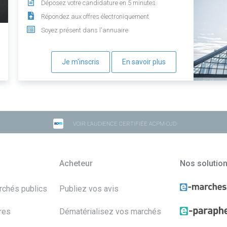
Déposez votre candidature en 5 minutes
Répondez aux offres électroniquement
Soyez présent dans l'annuaire
Je m'inscris
En savoir plus
VOIR L'AUDIENCE CERTIFIÉE ACPM-OJD
Acheteur
Nos solutio
archés publics
Publiez vos avis
res
Dématérialisez vos marchés