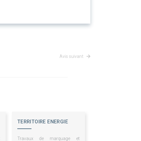
Avis suivant
TERRITOIRE ENERGIE
HAUTES ALPES SYME05
t
Travaux de marquage et