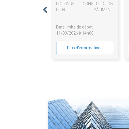
D'OeUVRE - CONSTRUCTION
D'UN BÂTIMENT
D'EXPLOITATION, REALISATION
D'UNE SUR-TOITURE DE LA
Date limite de dépôt :
STATION DE POMPAGE DE "
11/09/2026 à 14h00
MISSISSIPI " ET INSTALLATION
SOLAIRE PHOTOVOLTAÏQUE
Plus d'informations