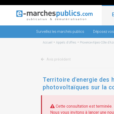
Surveillez les marchés publics
Déposez vos
-
-
Accueil
Appels d'offres
Provence-Alpes-Côte d'Az
Avis précédent
Territoire d'energie des 
photovoltaïques sur la 
Cette consultation est terminée.
Nous vous invitons à lancer une nouv