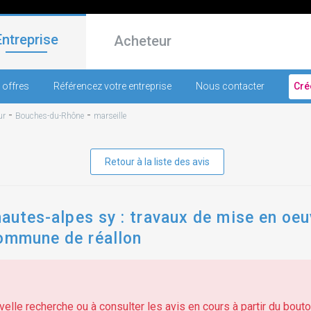
Entreprise
Acheteur
 offres
Référencez votre entreprise
Nous contacter
Cré
-
-
ur
Bouches-du-Rhône
marseille
Retour à la liste des avis
hautes-alpes sy : travaux de mise en oeu
commune de réallon
elle recherche ou à consulter les avis en cours à partir du bouton