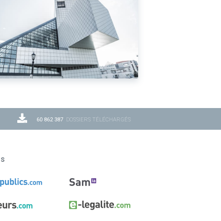
60 862 387
DOSSIERS TÉLÉCHARGÉS
ns