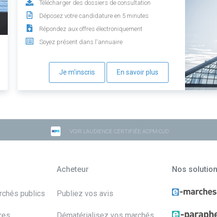
Télécharger des dossiers de consultation
Déposez votre candidature en 5 minutes
Répondez aux offres électroniquement
Soyez présent dans l'annuaire
Je m'inscris
En savoir plus
VOIR L'AUDIENCE CERTIFIÉE ACPM-OJD
Acheteur
Nos solutio
archés publics
Publiez vos avis
res
Dématérialisez vos marchés