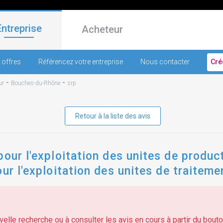
Entreprise
Acheteur
 offres
Référencez votre entreprise
Nous contacter
Cré
-
-
ur
Bouches-du-Rhône
srp
Retour à la liste des avis
pour l'exploitation des unites de produc
our l'exploitation des unites de traitem
elle recherche ou à consulter les avis en cours à partir du bouton