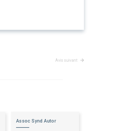
Avis suivant
Assoc Synd Autor
Quatres Com Cabannes