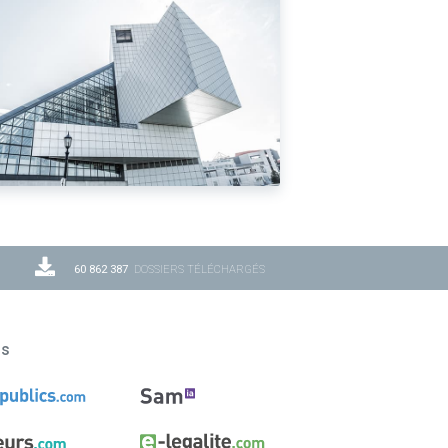
60 862 387
DOSSIERS TÉLÉCHARGÉS
ns