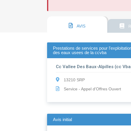
AVIS
R
Prestations de services pour l'exploitatio
des eaux usees de la ccvba
Cc Vallee Des Baux-Alpilles (cc Vba
13210 SRP
Service - Appel d'Offres Ouvert
Avis initial