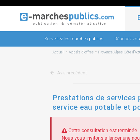
Surveillez les marchés publics
Déposez vos
-
-
Accueil
Appels d'offres
Provence-Alpes-Côte d'Az
Avis précédent
Prestations de services 
service eau potable et p
ccvba
Cette consultation est terminée.
Nous vous invitons à lancer une nouv