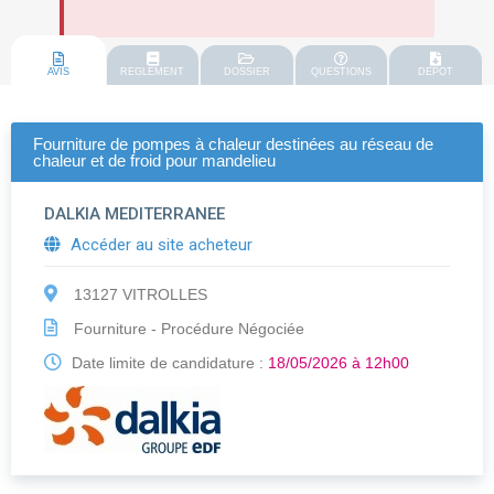
AVIS
REGLEMENT
DOSSIER
QUESTIONS
DEPOT
Fourniture de pompes à chaleur destinées au réseau de
chaleur et de froid pour mandelieu
DALKIA MEDITERRANEE
Accéder au site acheteur
13127 VITROLLES
Fourniture - Procédure Négociée
Date limite de candidature :
18/05/2026 à 12h00