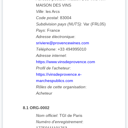
MAISON DES VINS
Ville
:
les Arcs
Code postal
:
83004
Subdivision pays (NUTS)
:
Var
(
FRL05
)
Pays
:
France
Adresse électronique
:
sriviere@provencewines.com
Téléphone
:
+33 494995010
Adresse internet
:
https://www.vinsdeprovence.com
Profil de l'acheteur
:
https://vinsdeprovence.e-
marchespublics.com
Rôles de cette organisation
:
Acheteur
8.1
ORG-0002
Nom officiel
:
TGI de Paris
Numéro d'enregistrement
: