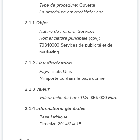
Type de procédure
:
Ouverte
La procédure est accélérée
:
non
2.1.1
Objet
Nature du marché
:
Services
Nomenclature principale
(
cpv
):
79340000
Services de publicité et de
marketing
2.1.2
Lieu d'exécution
Pays
:
États-Unis
N'importe où dans le pays donné
2.1.3
Valeur
Valeur estimée hors TVA
:
855 000
Euro
2.1.4
Informations générales
Base juridique
:
Directive 2014/24/UE
5.
Lot