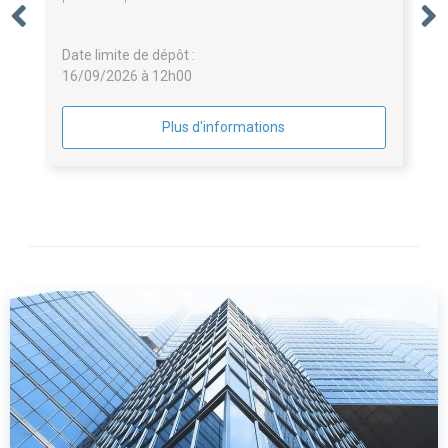
à la rénovation bâtimentaire des collèges, dans le
cadre du plan de rénovation des collèges du
Date limite de dépôt :
Département du Var.
16/09/2026 à 12h00
Plus d'informations