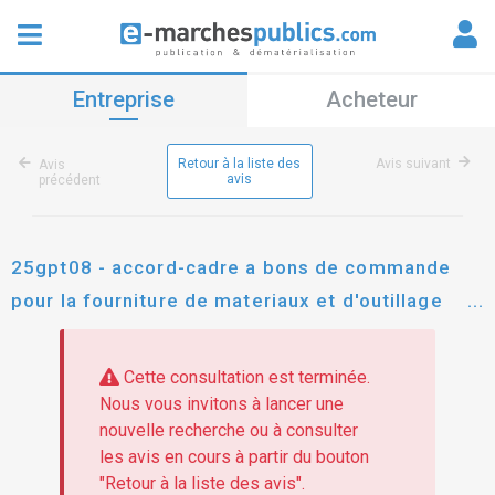
Entreprise
Acheteur
Retour à la liste des
Avis suivant
Avis
avis
précédent
25gpt08 - accord-cadre a bons de commande
pour la fourniture de materiaux et d'outillage
pour les directions de la metropole toulon
provence mediterranee, en groupement de
Cette consultation est terminée.
commande avec l'esad en 2 lots
Nous vous invitons à lancer une
nouvelle recherche ou à consulter
les avis en cours à partir du bouton
"Retour à la liste des avis".