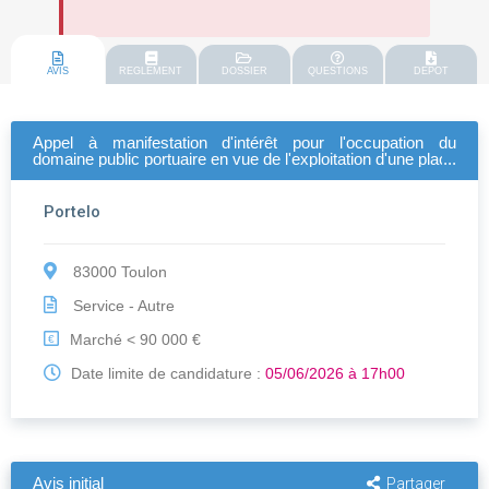
AVIS
REGLEMENT
DOSSIER
QUESTIONS
DEPOT
Appel à manifestation d'intérêt pour l'occupation du
domaine public portuaire en vue de l'exploitation d'une place
d'amarrage sur le port de toulon vieille darse pour une
activité d'observation de la faune marine
Portelo
83000 Toulon
Service - Autre
Marché < 90 000 €
€
Date limite de candidature :
05/06/2026 à 17h00
Avis initial
Partager