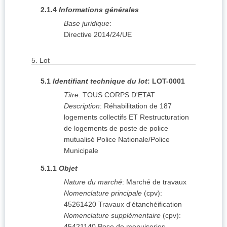
2.1.4
Informations générales
Base juridique
:
Directive 2014/24/UE
5.
Lot
5.1
Identifiant technique du lot
:
LOT-0001
Titre
:
TOUS CORPS D'ETAT
Description
:
Réhabilitation de 187
logements collectifs ET Restructuration
de logements de poste de police
mutualisé Police Nationale/Police
Municipale
5.1.1
Objet
Nature du marché
:
Marché de travaux
Nomenclature principale
(
cpv
):
45261420
Travaux d'étanchéification
Nomenclature supplémentaire
(
cpv
):
45421140
Pose de menuiseries