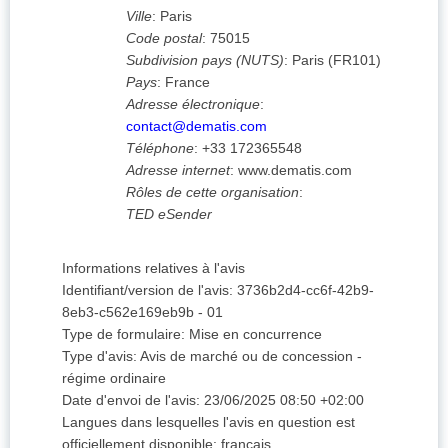
Ville
:
Paris
Code postal
:
75015
Subdivision pays (NUTS)
:
Paris
(
FR101
)
Pays
:
France
Adresse électronique
:
contact@dematis.com
Téléphone
:
+33 172365548
Adresse internet
:
www.dematis.com
Rôles de cette organisation
:
TED eSender
Informations relatives à l'avis
Identifiant/version de l'avis
:
3736b2d4-cc6f-42b9-
8eb3-c562e169eb9b
-
01
Type de formulaire
:
Mise en concurrence
Type d'avis
:
Avis de marché ou de concession -
régime ordinaire
Date d'envoi de l'avis
:
23/06/2025
08:50 +02:00
Langues dans lesquelles l'avis en question est
officiellement disponible
:
français