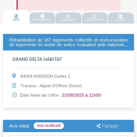
AVIS
REGLEMENT
DOSSIER
QUESTIONS
DEPOT
Réhabilitation de 187 logements collectifs et restructuration
de logements en poste de police mutualisé pole nationale /
pole municipale de la résidence "le mistral" à avignon
GRAND DELTA HABITAT
84054 AVIGNON Cedex 1
Travaux - Appel d'Offres Ouvert
Date limite de l'offre :
22/08/2025 à 11h00
Avis initial
Avis rectificatif
Partager