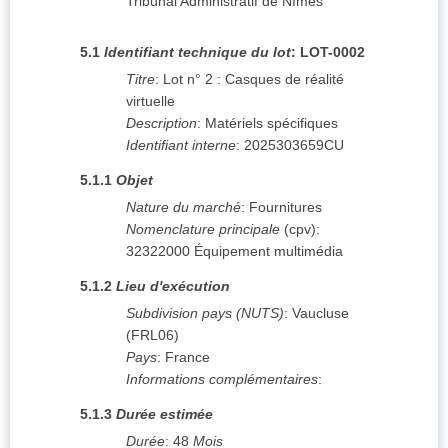
Tribunal Administratif de Nîmes
5.1
Identifiant technique du lot
:
LOT-0002
Titre
:
Lot n° 2 : Casques de réalité
virtuelle
Description
:
Matériels spécifiques
Identifiant interne
:
2025303659CU
5.1.1
Objet
Nature du marché
:
Fournitures
Nomenclature principale
(
cpv
):
32322000
Équipement multimédia
5.1.2
Lieu d'exécution
Subdivision pays (NUTS)
:
Vaucluse
(
FRL06
)
Pays
:
France
Informations complémentaires
:
5.1.3
Durée estimée
Durée
:
48
Mois