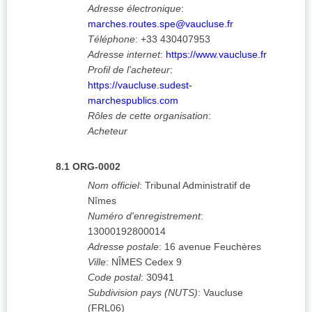
Adresse électronique
:
marches.routes.spe@vaucluse.fr
Téléphone
:
+33 430407953
Adresse internet
:
https://www.vaucluse.fr
Profil de l'acheteur
:
https://vaucluse.sudest-
marchespublics.com
Rôles de cette organisation
:
Acheteur
8.1
ORG-0002
Nom officiel
:
Tribunal Administratif de
Nîmes
Numéro d'enregistrement
:
13000192800014
Adresse postale
:
16 avenue Feuchères
Ville
:
NÎMES Cedex 9
Code postal
:
30941
Subdivision pays (NUTS)
:
Vaucluse
(
FRL06
)