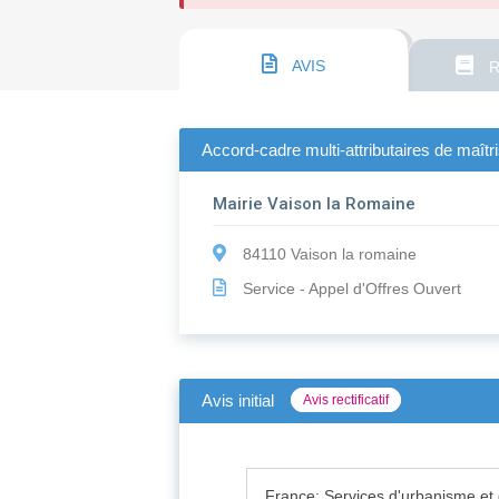
AVIS
R
Accord-cadre multi-attributaires de maî
Mairie Vaison la Romaine
84110 Vaison la romaine
Service - Appel d'Offres Ouvert
Avis initial
Avis rectificatif
France: Services d'urbanisme et 