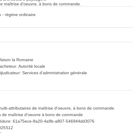
 de maîtrise d'oeuvre, à bons de commande.
 - régime ordinaire
Vaison la Romaine
'acheteur
:
Autorité locale
djudicateur
:
Services d'administration générale
ulti-attributaires de maîtrise d'oeuvre, à bons de commande.
s de maîtrise d'oeuvre à bons de commande
cédure
:
61a75ece-8a20-4a9b-a807-546944dd3076
025S12