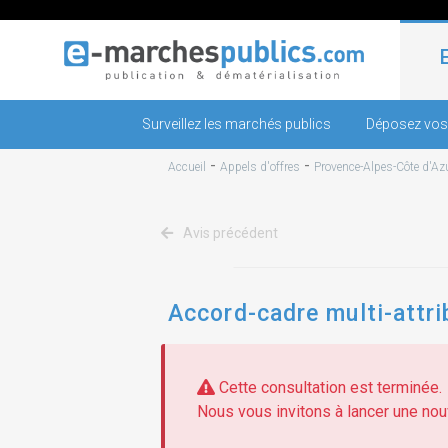
Surveillez les marchés publics
Déposez vos
-
-
Accueil
Appels d'offres
Provence-Alpes-Côte d'Az
Avis précédent
Accord-cadre multi-attri
Cette consultation est terminée.
Nous vous invitons à lancer une nouv