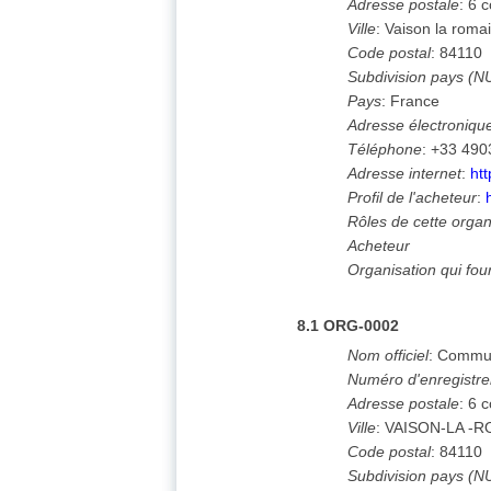
Adresse postale
:
6 c
Ville
:
Vaison la roma
Code postal
:
84110
Subdivision pays (N
Pays
:
France
Adresse électroniqu
Téléphone
:
+33 490
Adresse internet
:
ht
Profil de l'acheteur
:
Rôles de cette organ
Acheteur
Organisation qui fo
8.1
ORG-0002
Nom officiel
:
Commun
Numéro d'enregistr
Adresse postale
:
6 c
Ville
:
VAISON-LA -
Code postal
:
84110
Subdivision pays (N