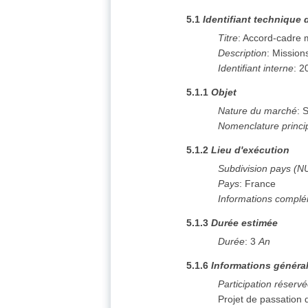
5.1
Identifiant technique 
Titre
:
Accord-cadre m
Description
:
Mission
Identifiant interne
:
2
5.1.1
Objet
Nature du marché
:
S
Nomenclature princi
5.1.2
Lieu d'exécution
Subdivision pays (N
Pays
:
France
Informations complé
5.1.3
Durée estimée
Durée
:
3
An
5.1.6
Informations généra
Participation réserv
Projet de passation