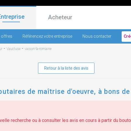
Entreprise
Acheteur
 offres
Référencez votre entreprise
Nous contacter
Cré
-
-
ur
Vaucluse
vaison-la-romaine
Retour à la liste des avis
butaires de maîtrise d'oeuvre, à bons 
elle recherche ou à consulter les avis en cours à partir du bouton