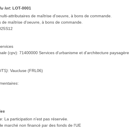
du lot
:
LOT-0001
ulti-attributaires de maîtrise d'oeuvre, à bons de commande.
s de maîtrise d'oeuvre, à bons de commande.
025S12
ervices
pale
(
cpv
):
71400000
Services d'urbanisme et d'architecture paysagèr
UTS)
:
Vaucluse
(
FRL06
)
mentaires
:
les
ée
:
La participation n'est pas réservée.
 de marché non financé par des fonds de l'UE