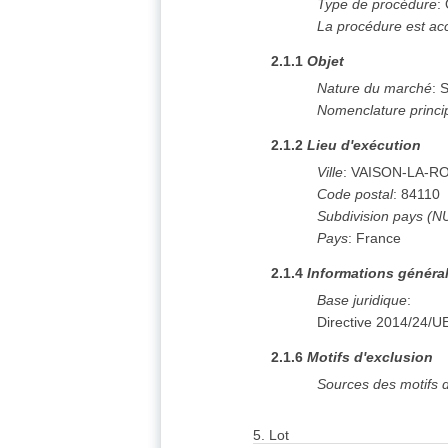
Type de procédure
:
La procédure est ac
2.1.1
Objet
Nature du marché
:
S
Nomenclature princi
2.1.2
Lieu d'exécution
Ville
:
VAISON-LA-R
Code postal
:
84110
Subdivision pays (N
Pays
:
France
2.1.4
Informations généra
Base juridique
:
Directive 2014/24/U
2.1.6
Motifs d'exclusion
Sources des motifs d
5.
Lot