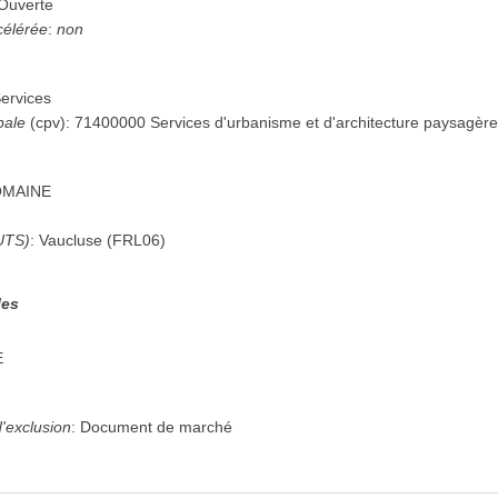
Ouverte
célérée
:
non
ervices
pale
(
cpv
):
71400000
Services d'urbanisme et d'architecture paysagèr
OMAINE
UTS)
:
Vaucluse
(
FRL06
)
les
E
'exclusion
:
Document de marché