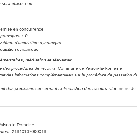
sera utilisé
:
non
remise en concurrence
articipants
:
0
système d'acquisition dynamique
:
quisition dynamique
émentaires, médiation et réexamen
e des procédures de recours
:
Commune de Vaison-la-Romaine
urnit des informations complémentaires sur la procédure de passation 
rnit des précisions concernant l'introduction des recours
:
Commune de 
Vaison la Romaine
ement
:
21840137000018