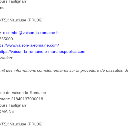
ours Taulignan
ine
UTS)
:
Vaucluse
(
FRL06
)
e
:
c.combe@vaison-la-romaine.fr
365000
tps://www.vaison-la-romaine.com/
https://vaison-la-romaine.e-marchespublics.com
isation
:
urnit des informations complémentaires sur la procédure de passation 
e de Vaison-la-Romaine
ement
:
21840137000018
ours Taulignan
ROMAINE
UTS)
:
Vaucluse
(
FRL06
)