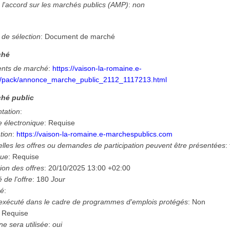
 l'accord sur les marchés publics (AMP)
:
non
n
 de sélection
:
Document de marché
ché
nts de marché
:
https://vaison-la-romaine.e-
/pack/annonce_marche_public_2112_1117213.html
hé public
ntation
:
e électronique
:
Requise
tion
:
https://vaison-la-romaine.e-marchespublics.com
lles les offres ou demandes de participation peuvent être présentées
:
que
:
Requise
ion des offres
:
20/10/2025
13:00 +02:00
é de l'offre
:
180
Jour
hé
:
 exécuté dans le cadre de programmes d'emplois protégés
:
Non
:
Requise
e sera utilisée
:
oui