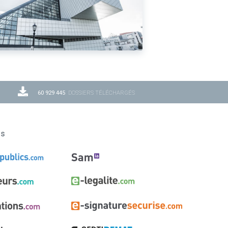
60 929 445
DOSSIERS TÉLÉCHARGÉS
ns