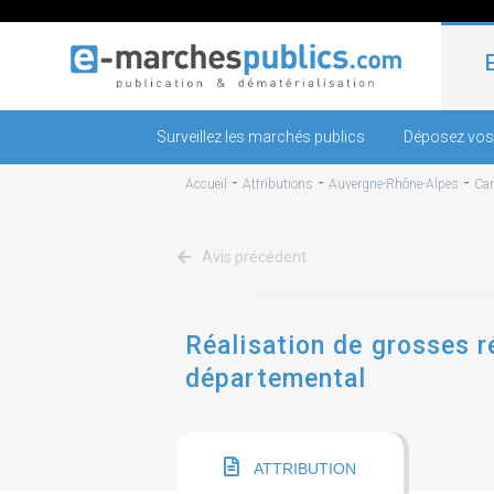
Surveillez les marchés publics
Déposez vos
-
-
-
Accueil
Attributions
Auvergne-Rhône-Alpes
Can
Avis précédent
Réalisation de grosses r
départemental
ATTRIBUTION