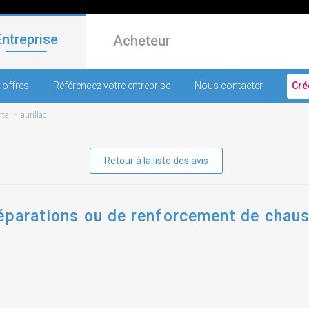
Entreprise
Acheteur
 offres
Référencez votre entreprise
Nous contacter
Cré
-
tal
aurillac
Retour à la liste des avis
éparations ou de renforcement de chaus