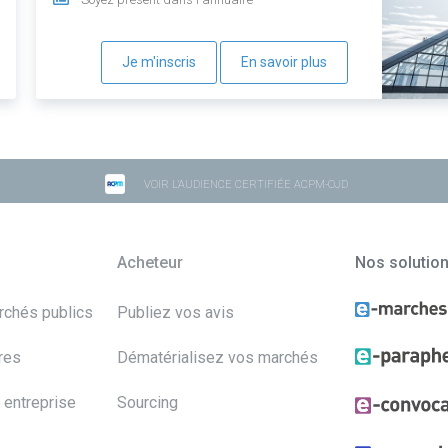
Je m'inscris
En savoir plus
VOIR L'AUDIENCE CERTIFIÉE ACPM-OJD
Acheteur
Nos solutio
archés publics
Publiez vos avis
res
Dématérialisez vos marchés
 entreprise
Sourcing