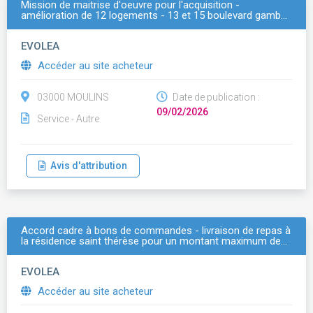
Mission de maitrise d'oeuvre pour l'acquisition -
amélioration de 12 logements - 13 et 15 boulevard gamb…
EVOLEA
Accéder au site acheteur
03000 MOULINS
Date de publication :
09/02/2026
Service - Autre
Avis d'attribution
Accord cadre à bons de commandes - livraison de repas à
la résidence saint thérèse pour un montant maximum de…
EVOLEA
Accéder au site acheteur