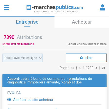
Entreprise
Acheteur
7390
Attributions
Enregistrer ma recherche
Lancer une nouvelle recherche
Filtrer
Page :
|
1
/ 739
|
Accord-cadre à bons de commande - prestations de
diagnostics immobiliers amiante, plomb et dpe
EVOLEA
Accéder au site acheteur