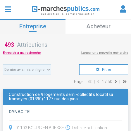
Entreprise
Acheteur
493
Attributions
Enregistrer ma recherche
Lancer une nouvelle recherche
Filtrer
Page :
|
1
/ 50
|
Construction de 9 logements semi-collectifs locatifsa
tramoyes (01390) ' 177 rue des pins
DYNACITE
01103 BOURG EN BRESSE
Date de publication :