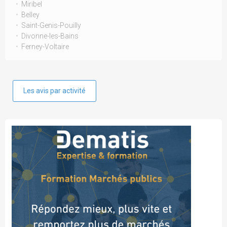
Miribel
Belley
Saint-Genis-Pouilly
Divonne-les-Bains
Ferney-Voltaire
Les avis par activité