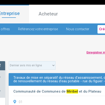
Entreprise
Acheteur
 offres
Référencez votre entreprise
Nous contacter
Cré
Enregistrer 
+
Travaux de mise en séparatif du réseau d'assainissement, 
de renouvellement du réseau d'eau potable - rue du figuier -
–
Communauté de Communes de
Miribel
et du Plateau
01