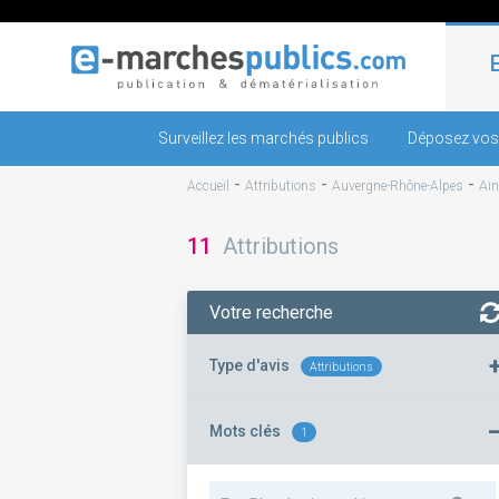
Surveillez les marchés publics
Déposez vos
-
-
-
Accueil
Attributions
Auvergne-Rhône-Alpes
Ain
11
Attributions
Votre recherche
Type d'avis
Attributions
Mots clés
1