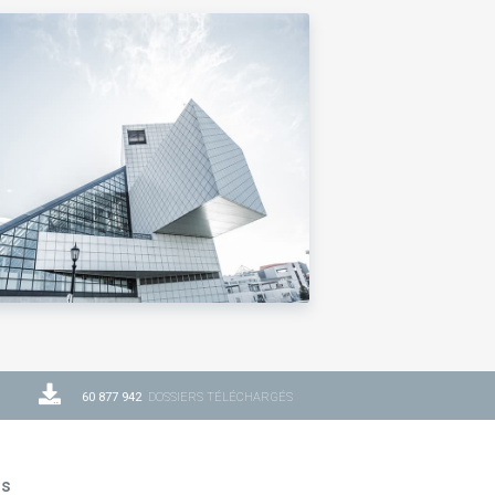
60 877 942
DOSSIERS TÉLÉCHARGÉS
ns