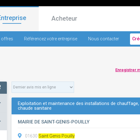
Entreprise
Acheteur
 offres
Référencez votre entreprise
Nous contacter
Cré
Enregistrer 
+
Exploitation et maintenance des installations de chauffage, c
chaude sanitaire
–
MAIRIE DE SAINT-GENIS-POUILLY
01630
Saint Genis Pouilly