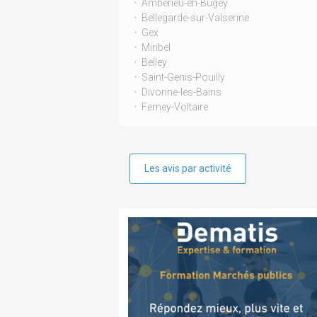
Ambérieu-en-Bugey
Bellegarde-sur-Valserine
Gex
Miribel
Belley
Saint-Genis-Pouilly
Divonne-les-Bains
Ferney-Voltaire
Les avis par activité