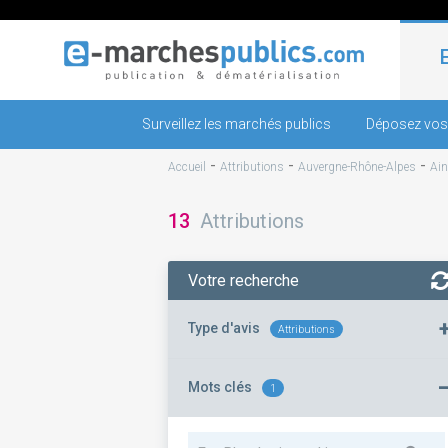
Surveillez les marchés publics
Déposez vos
-
-
-
Accueil
Attributions
Auvergne-Rhône-Alpes
Ain
13
Attributions
Votre recherche
Type d'avis
Attributions
Mots clés
1