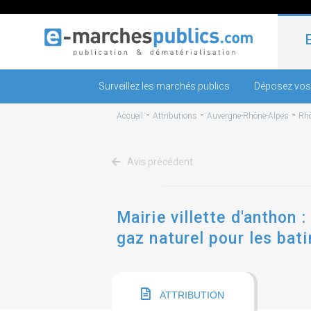
Surveillez les marchés publics
Déposez vos
-
-
-
Accueil
Attributions
Auvergne-Rhône-Alpes
Rh
Avis précédent
Mairie villette d'anthon 
gaz naturel pour les ba
l'alimentation en continu
ATTRIBUTION