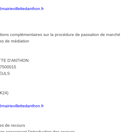
mairievillettedanthon.fr
mations complémentaires sur la procédure de passation de marché
es de médiation
ETTE D'ANTHON
57500015
LEULS
RK24)
mairievillettedanthon.fr
es de recours
ons concernant l’introduction des recours