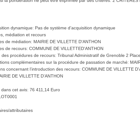
r si la pondération ne peut être exprimée par des critères: 2 CRITERE
isition dynamique: Pas de système d’acquisition dynamique
s, médiation et recours
ures de médiation: MAIRIE DE VILLETTE D'ANTHON
dures de recours: COMMUNE DE VILLETTED'ANTHON
ion des procédures de recours: Tribunal Administratif de Grenoble 2 
rmations complémentaires sur la procédure de passation de marché:
isions concernant l’introduction des recours: COMMUNE DE VILLETTE
t: MAIRIE DE VILLETTE D'ANTHON
s dans cet avis: 76 411,14 Euro
: LOT0001
ires/attributaires