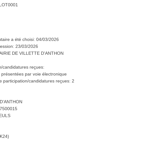
s: LOT0001
butaire a été choisi: 04/03/2026
ession: 23/03/2026
t: MAIRIE DE VILLETTE D'ANTHON
n/candidatures reçues:
 présentées par voie électronique
participation/candidatures reçues: 2
E D'ANTHON
57500015
LEULS
RK24)