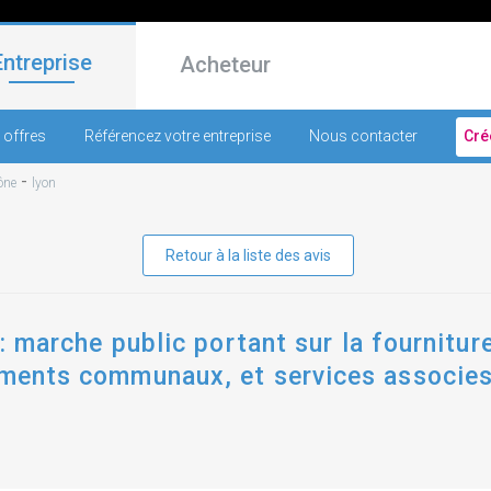
Entreprise
Acheteur
 offres
Référencez votre entreprise
Nous contacter
Cré
-
ône
lyon
Retour à la liste des avis
: : marche public portant sur la fournitu
timents communaux, et services associes