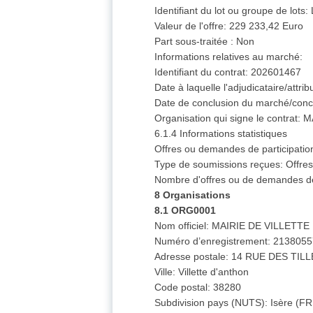
Identifiant du lot ou groupe de lot
Valeur de l'offre: 229 233,42 Euro
Part sous-traitée : Non
Informations relatives au marché:
Identifiant du contrat: 202601467
Date à laquelle l'adjudicataire/attri
Date de conclusion du marché/conc
Organisation qui signe le contra
6.1.4 Informations statistiques
Offres ou demandes de participatio
Type de soumissions reçues: Offres
Nombre d'offres ou de demandes de 
8 Organisations
8.1 ORG0001
Nom officiel: MAIRIE DE VILLETT
Numéro d’enregistrement: 213805
Adresse postale: 14 RUE DES TIL
Ville: Villette d'anthon
Code postal: 38280
Subdivision pays (NUTS): Isère (F