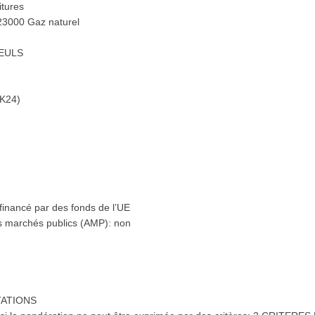
itures
23000 Gaz naturel
LEULS
RK24)
financé par des fonds de l’UE
es marchés publics (AMP): non
STATIONS