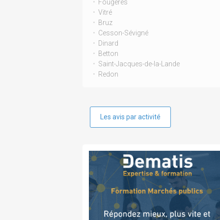
Fougères
Vitré
Bruz
Cesson-Sévigné
Dinard
Betton
Saint-Jacques-de-la-Lande
Redon
Les avis par activité