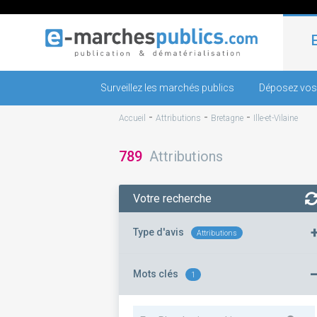
Surveillez les marchés publics
Déposez vos
-
-
-
Accueil
Attributions
Bretagne
Ille-et-Vilaine
789
Attributions
Votre recherche
Type d'avis
Attributions
Mots clés
1