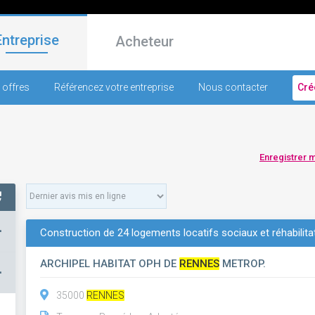
Entreprise
Acheteur
 offres
Référencez votre entreprise
Nous contacter
Cré
Enregistrer 
+
Construction de 24 logements locatifs sociaux et réhabilit
ARCHIPEL HABITAT OPH DE
RENNES
METROP.
–
35000
RENNES