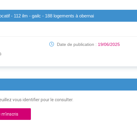
catif - 112 ilm - gailc - 188 logements à obernai
Date de publication :
19/06/2025
é
uillez vous identifier pour le consulter.
 m'inscris