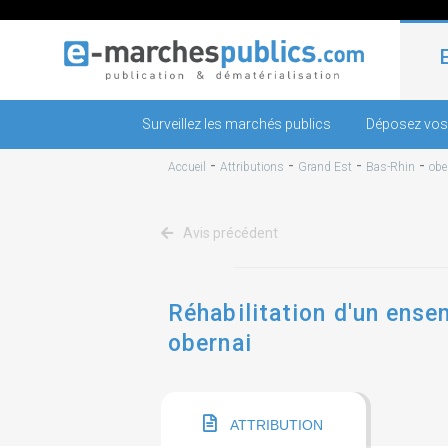
Surveillez les marchés publics
Déposez vos
-
-
-
-
Accueil
Attributions
Grand Est
Bas-Rhin
obe
Avis précédent
Réhabilitation d'un ensem
obernai
ATTRIBUTION