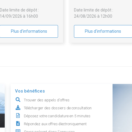
véhicules électriques). En
Date limite de dépôt :
Date limite de dépôt :
option : exploitation-
14/09/2026 à 16h00
24/08/2026 à 12h00
maintenance au sein d'une
société dédiée
Plus d'informations
Plus d'informations
Vos bénéfices
Trouver des appels d'offres
Télécharger des dossiers de consultation
Déposez votre candidature en 5 minutes
Répondez aux offres électroniquement
Soyez présent dans l'annuaire