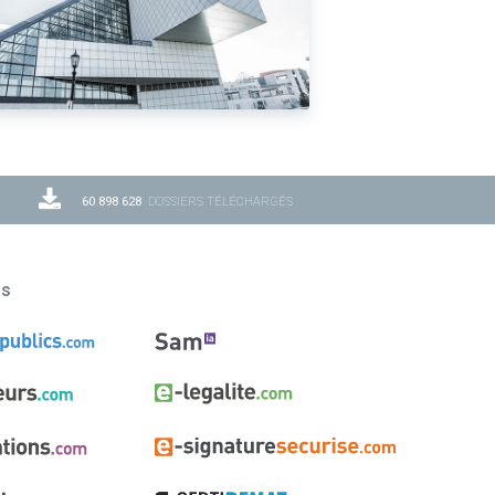
60 898 628
DOSSIERS TÉLÉCHARGÉS
ns