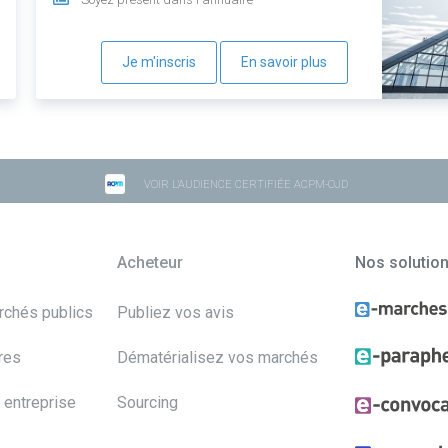
Je m'inscris
En savoir plus
VOIR L'AUDIENCE CERTIFIÉE ACPM-OJD
Acheteur
Nos solutio
archés publics
Publiez vos avis
res
Dématérialisez vos marchés
 entreprise
Sourcing