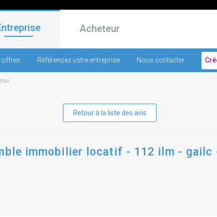
Entreprise
Acheteur
 offres
Référencez votre entreprise
Nous contacter
Cré
rnai
Retour à la liste des avis
ble immobilier locatif - 112 ilm - gailc