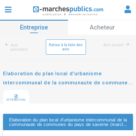
Entreprise
Acheteur
Retour à la liste des
Avis suivant
Avis
avis
précédent
Elaboration du plan local d'urbanisme
intercommunal de la communaute de communes
du pays de saverne (marche de prestations
intellectuelles)
ATTRIBUTION
Elaboration du plan local d'urbanisme intercommunal de la
communaute de communes du pays de saverne (marche
de prestations intellectuelles)