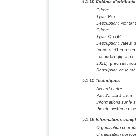
5.1.10
Critères d'attributi
Critère
:
Type
:
Prix
Description
:
Montant
Critère
:
Type
:
Qualité
Description
:
Valeur t
(nombre d'heures en
méthodologique par p
2021), précisant no
Description de la mé
5.1.15
Techniques
Accord-cadre
:
Pas d'accord-cadre
Informations sur le 
Pas de système d'ac
5.1.16
Informations compl
Organisation chargé
Organisation qui fou