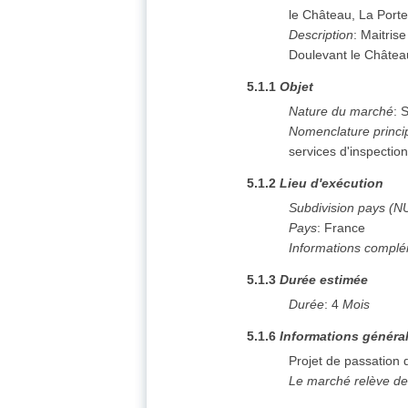
le Château, La Port
Description
:
Maitrise
Doulevant le Châtea
5.1.1
Objet
Nature du marché
:
S
Nomenclature princi
services d'inspectio
5.1.2
Lieu d'exécution
Subdivision pays (N
Pays
:
France
Informations complé
5.1.3
Durée estimée
Durée
:
4
Mois
5.1.6
Informations généra
Projet de passation
Le marché relève de