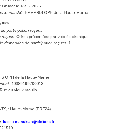
 du marché
:
18/12/2025
ne le marché
:
HAMARIS OPH de la Haute-Marne
iques
de participation reçues
:
s reçues
:
Offres présentées par voie électronique
de demandes de participation reçues
:
1
S OPH de la Haute-Marne
ement
:
40389199700013
Rue du vieux moulin
UTS)
:
Haute-Marne
(
FRF24
)
e
:
lucine.manukian@idelians.fr
021519