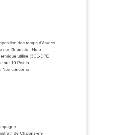
composition des temps d'études
 sur 25 points - Note
thermique utilisé (3CL-DPE
e sur 10 Points
s
:
Non concerné
hampagne
istratif de Châlons-en-