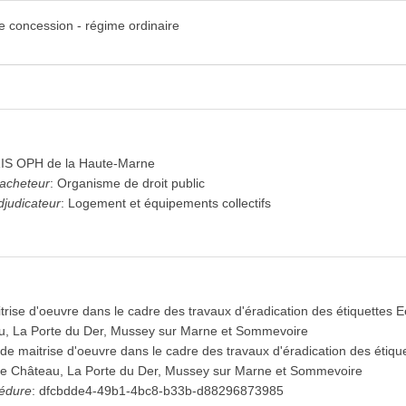
de concession - régime ordinaire
S OPH de la Haute-Marne
'acheteur
:
Organisme de droit public
djudicateur
:
Logement et équipements collectifs
trise d'oeuvre dans le cadre des travaux d'éradication des étiquettes 
u, La Porte du Der, Mussey sur Marne et Sommevoire
de maitrise d'oeuvre dans le cadre des travaux d'éradication des étiqu
le Château, La Porte du Der, Mussey sur Marne et Sommevoire
cédure
:
dfcbdde4-49b1-4bc8-b33b-d88296873985