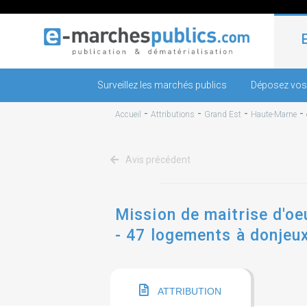
Surveillez les marchés publics
Déposez vos
-
-
-
-
Accueil
Attributions
Grand Est
Haute-Marne
Avis précédent
Mission de maitrise d'oe
- 47 logements à donjeux
sommevoire
ATTRIBUTION