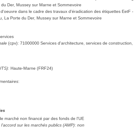
e du Der, Mussey sur Marne et Sommevoire
 d'oeuvre dans le cadre des travaux d'éradication des étiquettes EetF
u, La Porte du Der, Mussey sur Marne et Sommevoire
ervices
pale
(
cpv
):
71000000
Services d'architecture, services de construction, 
n
UTS)
:
Haute-Marne
(
FRF24
)
mentaires
:
les
 de marché non financé par des fonds de l'UE
 l'accord sur les marchés publics (AMP)
:
non