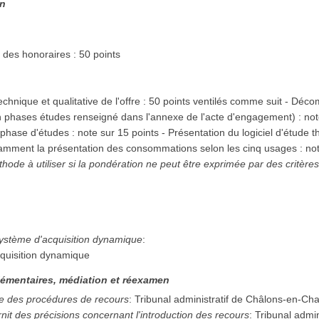
on
 des honoraires : 50 points
echnique et qualitative de l'offre : 50 points ventilés comme suit - Dé
 phases études renseigné dans l'annexe de l'acte d'engagement) : note
hase d'études : note sur 15 points - Présentation du logiciel d'étude 
tamment la présentation des consommations selon les cinq usages : not
thode à utiliser si la pondération ne peut être exprimée par des critère
système d'acquisition dynamique
:
quisition dynamique
émentaires, médiation et réexamen
e des procédures de recours
:
Tribunal administratif de Châlons-en-C
rnit des précisions concernant l'introduction des recours
:
Tribunal admin