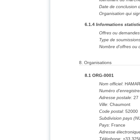
Date de conclusion
Organisation qui sig
6.1.4
Informations statist
Offres ou demandes 
Type de soumission
Nombre d'offres ou 
8.
Organisations
8.1
ORG-0001
Nom officiel
:
HAMARI
Numéro d'enregistr
Adresse postale
:
27 
Ville
:
Chaumont
Code postal
:
52000
Subdivision pays (N
Pays
:
France
Adresse électroniqu
Téléphone
:
+33 325