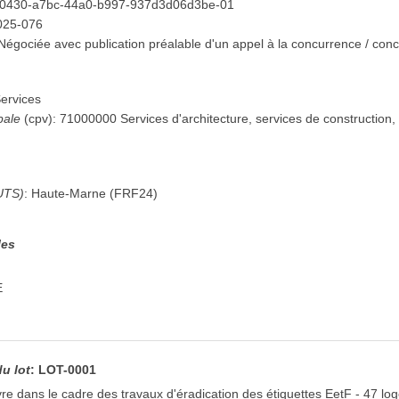
40430-a7bc-44a0-b997-937d3d06d3be-01
025-076
Négociée avec publication préalable d'un appel à la concurrence / conc
ervices
pale
(
cpv
):
71000000
Services d'architecture, services de construction, 
n
UTS)
:
Haute-Marne
(
FRF24
)
les
E
du lot
:
LOT-0001
vre dans le cadre des travaux d'éradication des étiquettes EetF - 47 l