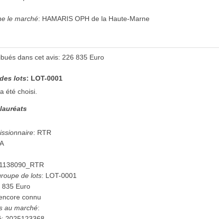
ne le marché
:
HAMARIS OPH de la Haute-Marne
ribués dans cet avis
:
226 835
Euro
 des lots
:
LOT-0001
a été choisi.
 lauréats
issionnaire
:
RTR
A
1138090_RTR
 groupe de lots
:
LOT-0001
 835
Euro
encore connu
es au marché
:
é
:
2025123368