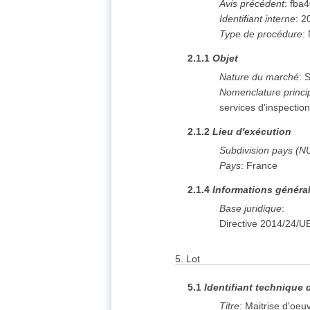
Avis précédent
:
fba
Identifiant interne
:
2
Type de procédure
:
2.1.1
Objet
Nature du marché
:
S
Nomenclature princi
services d'inspectio
2.1.2
Lieu d'exécution
Subdivision pays (N
Pays
:
France
2.1.4
Informations généra
Base juridique
:
Directive 2014/24/U
5.
Lot
5.1
Identifiant technique 
Titre
:
Maitrise d'oeu