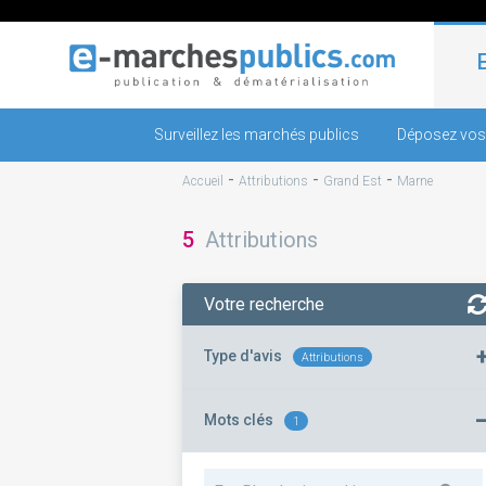
Surveillez les marchés publics
Déposez vos
-
-
-
Accueil
Attributions
Grand Est
Marne
5
Attributions
Votre recherche
Type d'avis
Attributions
Mots clés
1