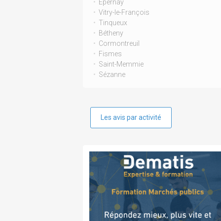
Épernay
Vitry-le-François
Tinqueux
Bétheny
Cormontreuil
Fismes
Saint-Memmie
Sézanne
Les avis par activité