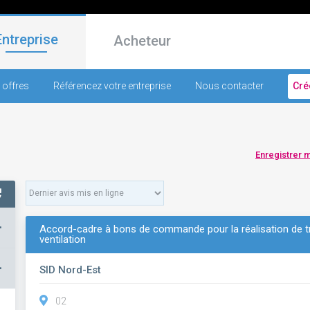
Entreprise
Acheteur
 offres
Référencez votre entreprise
Nous contacter
Cré
Enregistrer 
+
Accord-cadre à bons de commande pour la réalisation de t
ventilation
–
SID Nord-Est
02