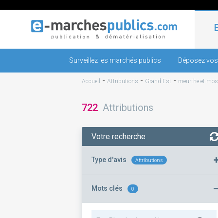
Surveillez les marchés publics
Déposez vos
-
-
-
Accueil
Attributions
Grand Est
meurthe-et-mose
722
Attributions
Votre recherche
Type d'avis
Attributions
Mots clés
0