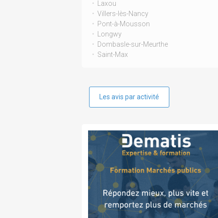
Laxou
Villers-lès-Nancy
Pont-à-Mousson
Longwy
Dombasle-sur-Meurthe
Saint-Max
Les avis par activité