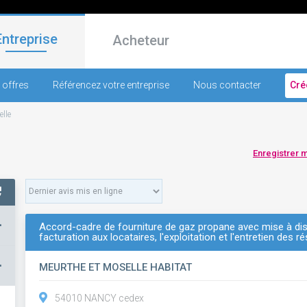
Entreprise
Acheteur
 offres
Référencez votre entreprise
Nous contacter
Cré
lle
Enregistrer 
+
Accord-cadre de fourniture de gaz propane avec mise à disp
facturation aux locataires, l'exploitation et l'entretien des 
–
MEURTHE ET MOSELLE HABITAT
54010 NANCY cedex