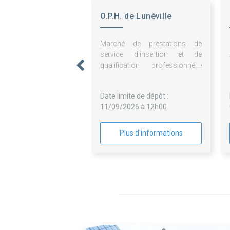
O.P.H. de Lunéville
Marché de prestations de
service d'insertion et de
qualification professionnelle
axé sur le nettoyage de parties
communes d'immeubles
Date limite de dépôt :
collectifs
11/09/2026 à 12h00
Plus d'informations