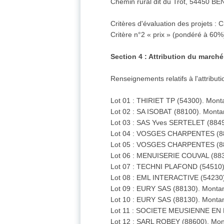
Chemin rural dit du Trot, 54450 
Critères d'évaluation des projets : 
Critère n°2 « prix » (pondéré à 60%
Section 4 : Attribution du marché
Renseignements relatifs à l'attribut
Lot 01 : THIRIET TP (54300). Montan
Lot 02 : SA ISOBAT (88100). Montan
Lot 03 : SAS Yves SERTELET (88490)
Lot 04 : VOSGES CHARPENTES (88450
Lot 05 : VOSGES CHARPENTES (88450
Lot 06 : MENUISERIE COUVAL (88360
Lot 07 : TECHNI PLAFOND (54510). 
Lot 08 : EML INTERACTIVE (54230). 
Lot 09 : EURY SAS (88130). Montant
Lot 10 : EURY SAS (88130). Montant
Lot 11 : SOCIETE MEUSIENNE EN EN
Lot 12 : SARL ROBEY (88600). Monta