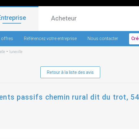
Entreprise
Acheteur
 offres
Référencez votre entreprise
Nous contacter
Cré
-
lle
luneville
Retour à la liste des avis
nts passifs chemin rural dit du trot, 