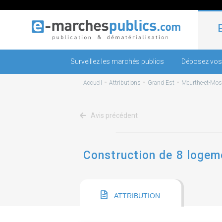
Surveillez les marchés publics
Déposez vos
-
-
-
Accueil
Attributions
Grand Est
Meurthe-et-Mose
Avis précédent
Construction de 8 logeme
ATTRIBUTION