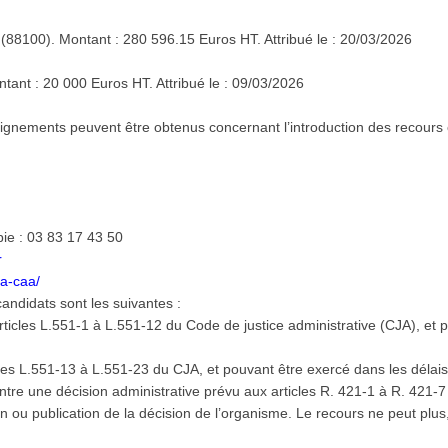
8100). Montant : 280 596.15 Euros HT. Attribué le : 20/03/2026
ant : 20 000 Euros HT. Attribué le : 09/03/2026
gnements peuvent être obtenus concernant l’introduction des recours e
ie : 03 83 17 43 50
r
ta-caa/
andidats sont les suivantes :
rticles L.551-1 à L.551-12 du Code de justice administrative (CJA), et 
cles L.551-13 à L.551-23 du CJA, et pouvant être exercé dans les délais 
tre une décision administrative prévu aux articles R. 421-1 à R. 421-
on ou publication de la décision de l’organisme. Le recours ne peut plus,