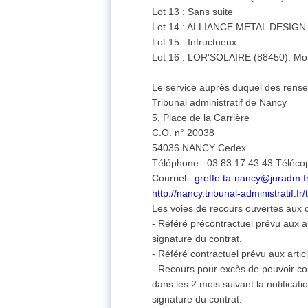
Lot 13 : Sans suite
Lot 14 : ALLIANCE METAL DESIGN (8
Lot 15 : Infructueux
Lot 16 : LOR'SOLAIRE (88450). Mont
Le service auprès duquel des rensei
Tribunal administratif de Nancy
5, Place de la Carrière
C.O. n° 20038
54036 NANCY Cedex
Téléphone : 03 83 17 43 43 Télécop
Courriel :
greffe.ta-nancy@juradm.f
http://nancy.tribunal-administratif.fr/
Les voies de recours ouvertes aux c
- Référé précontractuel prévu aux a
signature du contrat.
- Référé contractuel prévu aux arti
- Recours pour excès de pouvoir con
dans les 2 mois suivant la notificati
signature du contrat.