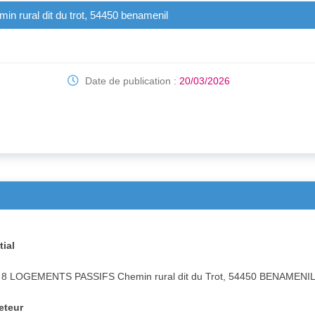
in rural dit du trot, 54450 benamenil
Date de publication :
20/03/2026
tial
E 8 LOGEMENTS PASSIFS Chemin rural dit du Trot, 54450 BENAMENI
heteur