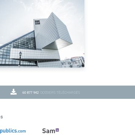
60 877 942
DOSSIERS TÉLÉCHARGÉS
ns