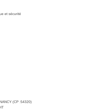
ue et sécurité
 NANCY (CP :54320)
 HT