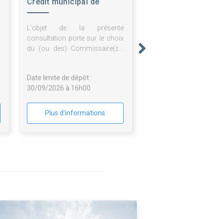
Crédit municipal de
Nancy
L'objet de la présente
consultation porte sur le choix
du (ou des) Commissaire(s)-
Priseur(s) judiciaire(s) ou
commissaire de justice en
Date limite de dépôt :
charge des opérations
30/09/2026 à 16h00
d'appréciation pour les
contrats de prêt sur gage et de
vente aux enchères publiques
Plus d'informations
du Crédit municipal de Nancy.