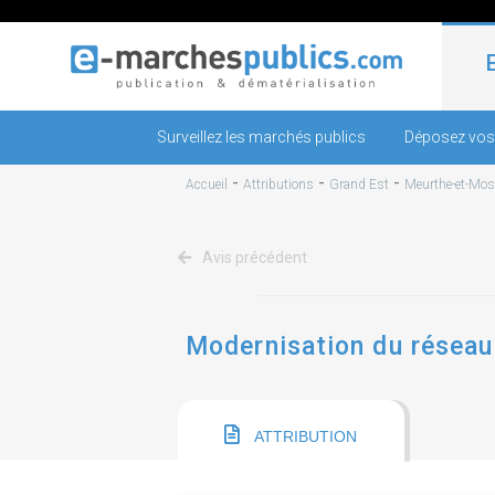
Surveillez les marchés publics
Déposez vos
-
-
-
Accueil
Attributions
Grand Est
Meurthe-et-Mose
Avis précédent
Modernisation du réseau 
ATTRIBUTION