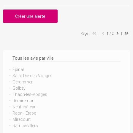
Créer une alerte
Page :
|
1
/ 2
|
Tous les avis par ville
Épinal
Saint-Dié-des-Vosges
Gérardmer
Golbey
Thaon-les-Vosges
Remiremont
Neufchâteau
Raon-l'Étape
Mirecourt
Rambervillers