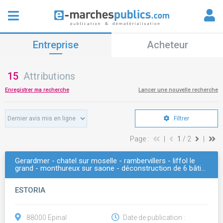
Entreprise
Acheteur
15
Attributions
Enregistrer ma recherche
Lancer une nouvelle recherche
Filtrer
Page :
|
1
/ 2
|
Gerardmer - chatel sur moselle - rambervillers - liffol le
grand - monthureux sur saone - déconstruction de 6 bâti…
ESTORIA
88000 Epinal
Date de publication :