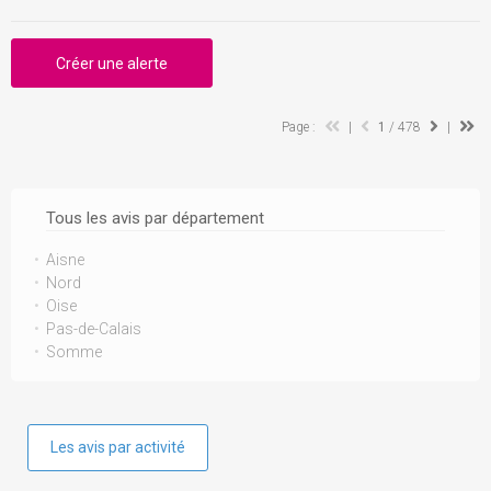
Créer une alerte
Page :
|
1
/ 478
|
Tous les avis par département
Aisne
Nord
Oise
Pas-de-Calais
Somme
Les avis par activité