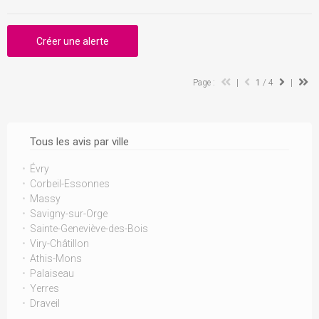
Créer une alerte
Page :
|
1
/ 4
|
Tous les avis par ville
Évry
Corbeil-Essonnes
Massy
Savigny-sur-Orge
Sainte-Geneviève-des-Bois
Viry-Châtillon
Athis-Mons
Palaiseau
Yerres
Draveil