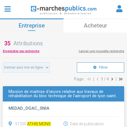
Entreprise
Acheteur
35
Attributions
Enregistrer ma recherche
Lancer une nouvelle recherche
Filtrer
Page :
|
1
/ 4
|
Mission de maitrise d’œuvre relative aux travaux de
réhabilitation du bloc technique de l’aéroport de lyon saint…
MEDAD_DGAC_SNIA
91200
ATHIS MONS
Date de publication :