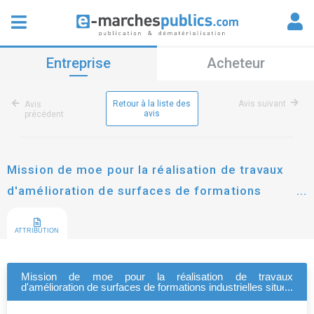
Entreprise
Acheteur
Retour à la liste des
Avis suivant
Avis
avis
précédent
Mission de moe pour la réalisation de travaux
d'amélioration de surfaces de formations
industrielles situés aux centres afpa de metz,
charleville-mézières et saint-dizier
ATTRIBUTION
Mission de moe pour la réalisation de travaux
d'amélioration de surfaces de formations industrielles situés
aux centres afpa de metz, charleville-mézières et saint-
dizier