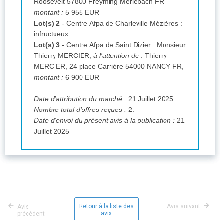
Roosevelt 57800 Freyming Merlebach FR,
montant :
5 955 EUR
Lot(s) 2
- Centre Afpa de Charleville Mézières
:
infructueux
Lot(s) 3
- Centre Afpa de Saint Dizier
:
Monsieur
Thierry MERCIER,
à l'attention de
:
Thierry
MERCIER, 24 place Carrière 54000 NANCY FR,
montant :
6 900 EUR
Date d'attribution du marché :
21 Juillet 2025.
Nombre total d'offres reçues :
2.
Date d'envoi du présent avis à la publication :
21
Juillet 2025
Retour à la liste des
Avis suivant
Avis
avis
précédent