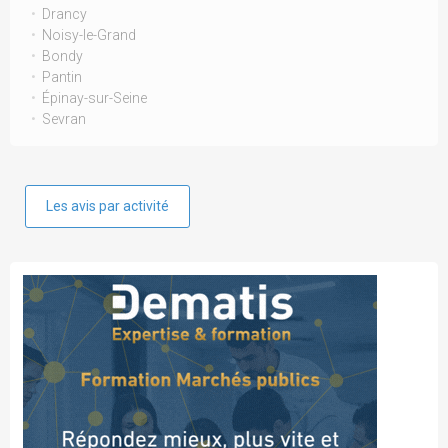
Drancy
Noisy-le-Grand
Bondy
Pantin
Épinay-sur-Seine
Sevran
Les avis par activité