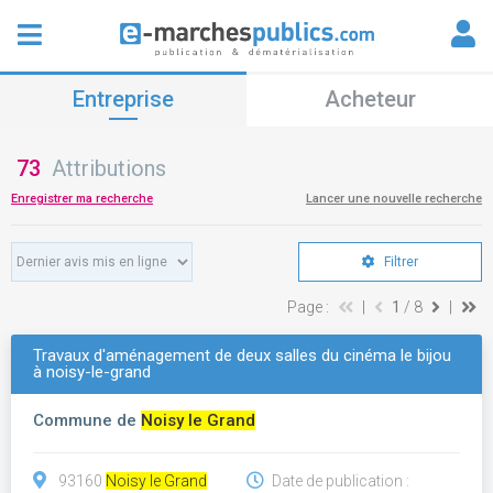
Entreprise
Acheteur
73
Attributions
Enregistrer ma recherche
Lancer une nouvelle recherche
Filtrer
Page :
|
1
/ 8
|
Travaux d'aménagement de deux salles du cinéma le bijou
à noisy-le-grand
Commune de
Noisy le Grand
93160
Noisy le Grand
Date de publication :