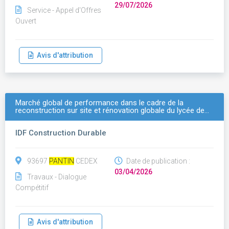
29/07/2026
Service - Appel d'Offres
Ouvert
Avis d'attribution
Marché global de performance dans le cadre de la
reconstruction sur site et rénovation globale du lycée de…
IDF Construction Durable
93697
PANTIN
CEDEX
Date de publication :
03/04/2026
Travaux - Dialogue
Compétitif
Avis d'attribution