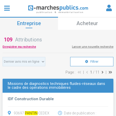
Entreprise
Acheteur
109
Attributions
Enregistrer ma recherche
Lancer une nouvelle recherche
Filtrer
Page :
|
1
/ 11
|
Missions de diagnostics techniques fluides-réseaux dans
le cadre des opérations immobilières
IDF Construction Durable
93697
PANTIN
CEDEX
Date de publication :