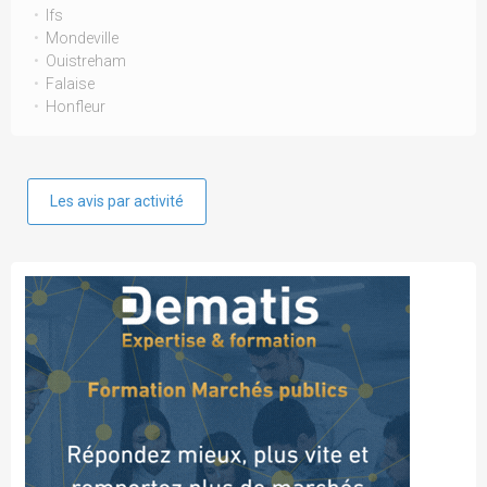
Ifs
Mondeville
Ouistreham
Falaise
Honfleur
Les avis par activité