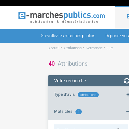
Surveillez les marchés publics
Déposez vos
-
-
-
Accueil
Attributions
Normandie
Eure
40
Attributions
Votre recherche
Type d'avis
Attributions
Mots clés
1