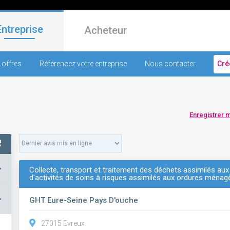
Entreprise
Acheteur
 offres
Référencez votre entreprise
Nous contacter
Cré
Enregistrer 
+
Collecte, transport et traitement des déchets assimilés a
d'activités de soins à risques assimilés aux ordures mén
–
GHT Eure-Seine Pays D'ouche
27015 Evreux