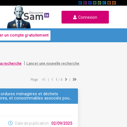
Connexion
er un compte gratuitement
|
ma recherche
Lancer une nouvelle recherche
Page :
|
1
/ 4
|
ux ordures ménagères et déchets
agères, et consommables associés pou…
Date de publication :
02/09/2025