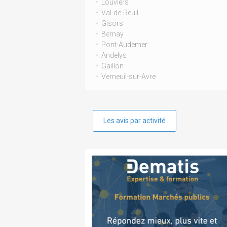
Louviers
Val-de-Reuil
Gisors
Bernay
Pont-Audemer
Andelys
Gaillon
Verneuil-sur-Avre
Les avis par activité