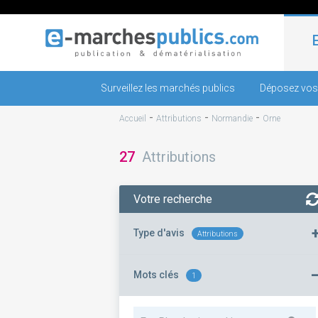
Surveillez les marchés publics
Déposez vos
-
-
-
Accueil
Attributions
Normandie
Orne
27
Attributions
Votre recherche
Type d'avis
Attributions
Mots clés
1