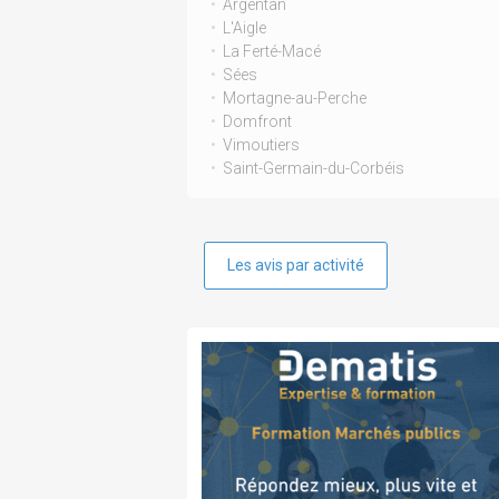
Argentan
L'Aigle
La Ferté-Macé
Sées
Mortagne-au-Perche
Domfront
Vimoutiers
Saint-Germain-du-Corbéis
Les avis par activité