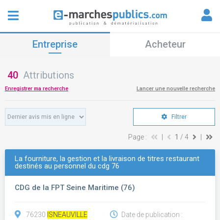
Entreprise
Acheteur
40
Attributions
Enregistrer ma recherche
Lancer une nouvelle recherche
Filtrer
Page :
|
1
/ 4
|
La fourniture, la gestion et la livraison de titres restaurant
destinés au personnel du cdg 76
CDG de la FPT Seine Maritime (76)
76230
ISNEAUVILLE
Date de publication :