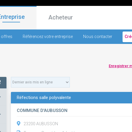
Entreprise
Acheteur
 offres
Référencez votre entreprise
Nous contacter
Cré
Enregistrer 
+
Réfections salle polyvalente
COMMUNE D'AUBUSSON
+
23200 AUBUSSON
+