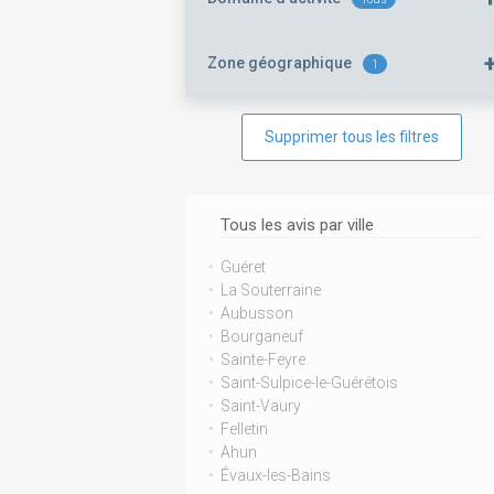
Zone géographique
1
Supprimer tous les filtres
Tous les avis par ville
Guéret
La Souterraine
Aubusson
Bourganeuf
Sainte-Feyre
Saint-Sulpice-le-Guérétois
Saint-Vaury
Felletin
Ahun
Évaux-les-Bains