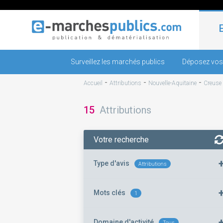
Surveillez les marchés publics
Déposez vos
-
-
-
Accueil
Attributions
Nouvelle-Aquitaine
Creuse
15
Attributions
Votre recherche
Type d'avis
Attributions
Mots clés
1
Domaine d'activité
Tous