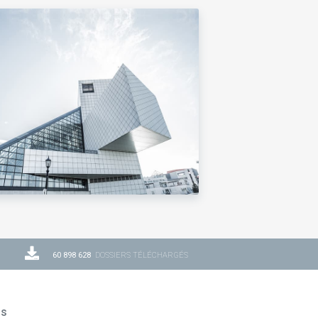
60 898 628
DOSSIERS TÉLÉCHARGÉS
ns