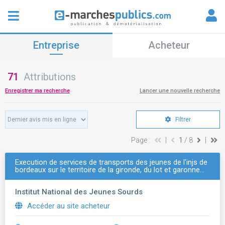
Entreprise
Acheteur
71
Attributions
Enregistrer ma recherche
Lancer une nouvelle recherche
Filtrer
Page :
|
1
/ 8
|
Execution de services de transports des jeunes de l'injs de
bordeaux sur le territoire de la gironde, du lot et garonne…
Institut National des Jeunes Sourds
Accéder au site acheteur